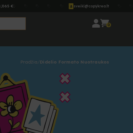
,065 €.
sveiki@copykrea.lt
0
Pradžia
Didelio Formato Nuotraukos