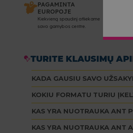
PAGAMINTA
EUROPOJE
Kiekvieną spaudinį atliekame
savo gamybos centre.
TURITE KLAUSIMŲ AP
KADA GAUSIU SAVO UŽSAK
KOKIU FORMATU TURIU ĮKE
KAS YRA NUOTRAUKA ANT 
KAS YRA NUOTRAUKA ANT A