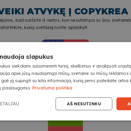
VEIKI ATVYKĘ Į COPYKREA
jome, kad naršote iš vietos, kuri nesutampa su šios svetainės
Patvirtinkite, kurią svetainę norite aplankyti
 naudoja slapukus
us siekdami suasmeninti turinį, skelbimus ir analizuoti srautą
acija apie jūsų naudojimąsi mūsų svetaine su mūsų reklamos i
NUOTRAUKA ANT ALIUMINIO
 gali ją sujungti su kita informacija, kurią jiems pateikėte arba k
Ypač atsparus naudoti lauke
EITI Į COPYKREA USA
jų paslaugomis.
Privatumo politika
AUKŠTOS KOKYBĖS
ETALIAU
AŠ NESUTINKU
A
SPAUDA
Gaukite ryškius vaizdus su
gyvomis spalvomis ir didele
raiška.