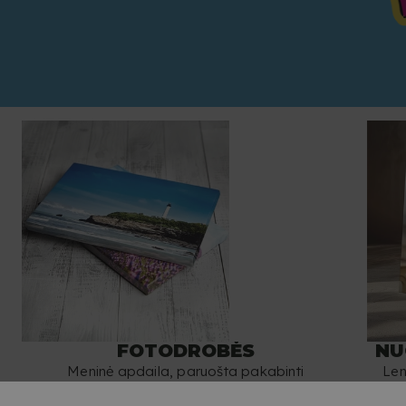
FOTODROBĖS
NU
i
Meninė apdaila, paruošta pakabinti
Len