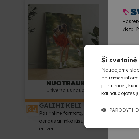
S
Pastebė
vieta. 
Ši svetainė
Naudojame slapuk
dalijamės inform
NUOTRAUKA ANT PVC
partneriais, kurie
Universalus naudoti viduje ir lauke
kai naudojatės 
GALIMI KELI DYDŽIAI
PARODYTI D
Pasirinkite formatą, kuris
geriausiai tinka jūsų vaizdui ir
erdvei.