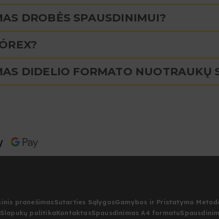
AS DROBĖS SPAUSDINIMUI?
FÓREX?
MAS DIDELIO FORMATO NUOTRAUKŲ 
sinis pranešimas
Sutarties Sąlygos
Gamybos ir Pristatymo Metod
Slapukų politika
Kontaktas
Spausdinimas A4 formatu
Spausdinim