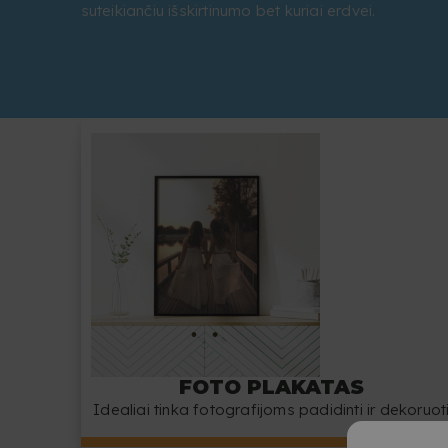
suteikiančiu išskirtinumo bet kuriai erdvei.
FOTO PLAKATAS
Idealiai tinka fotografijoms padidinti ir dekoruot