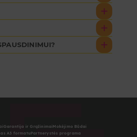
SPAUSDINIMUI?
ai
Garantija ir Grąžinimai
Mokėjimo Būdai
as A3 formatu
Partnerystės programa