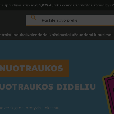
as spaudinys kainuoja
0,035 €
, o kiekvienas spalvotas spaudinys
0
etrais
Lipdukai
Kalendoriai
Dažniausiai užduodami klausimai
 NUOTRAUKOS
NUOTRAUKOS DIDELIU
paversk ją dekoratyviniu akcentu,