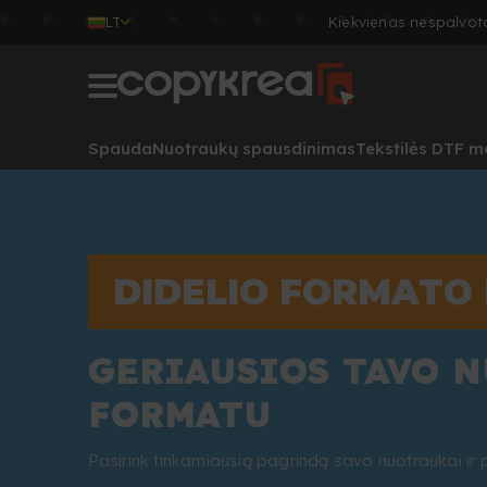
LT
Kiekvienas nespalvot
Spauda
Nuotraukų spausdinimas
Tekstilės DTF m
DIDELIO FORMATO
GERIAUSIOS TAVO 
FORMATU
Pasirink tinkamiausią pagrindą savo nuotraukai ir 