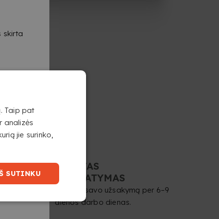
 skirta
. Taip pat
r analizės
urią jie surinko,
GREITAS
Š SUTINKU
PRISTATYMAS
Gaukite savo užsakymą per 6–9
dienos darbo dienas.