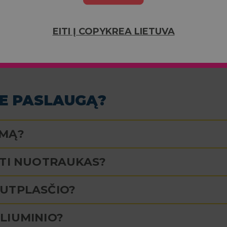
EITI Į COPYKREA LIETUVA
IE PASLAUGĄ?
YMĄ?
LTI NUOTRAUKAS?
PUTPLASČIO?
LIUMINIO?