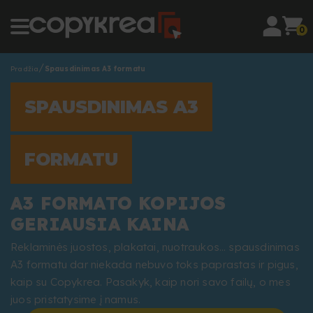
0
Pradžia
Spausdinimas A3 formatu
SPAUSDINIMAS A3
FORMATU
A3 FORMATO KOPIJOS
GERIAUSIA KAINA
Reklaminės juostos, plakatai, nuotraukos… spausdinimas
A3 formatu dar niekada nebuvo toks paprastas ir pigus,
kaip su Copykrea. Pasakyk, kaip nori savo failų, o mes
juos pristatysime į namus.