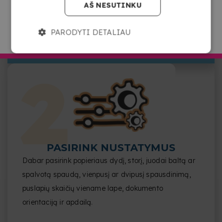
AŠ NESUTINKU
prieigą prie interneto, spustelėdami laukelį, kuriame
parašyta „Pasirinkite arba nuvilkite čia savo failus“.
PARODYTI DETALIAU
EITI Į COPYKREA LIETUVA
PASIRINK NUSTATYMUS
Dabar pasirink popieriaus dydį, storį, juodai baltą ar
spalvotą spaudą, vienpusį ar dvipusį spausdinimą,
puslapių skaičių viename lape, dokumento
orientaciją ir apdailą.