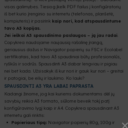
visas galimybes. Tiesiog įkelk PDF failus į konfigūratorių
iš bet kurio įrenginio su internetu (telefonas, planšetė,
kompiuteris) ir pasirink
kaip nori, kad atspausdintume
tavo A3 kopijas.
Jei ieškai A3 spausdinimo paslaugos – ją jau radai
.
Copykrea naudojame naujausią rašalinę įrangą,
geriausius dažus ir Navigator popierių su FSC ir Ecolabel
sertifikatais, kad tavo A3 spaudiniai būtų profesionalūs,
ryškūs ir sodrūs. Spausdinti A3 dabar lengviau ir pigiau
nei bet kada. Užsisakyk iš kur nori ir gauk kur nori – greitai
ir patogiai, be eilių ir laukimo. Ko lauki?
SPAUSDINTI A3 YRA LABAI PAPRASTA
Kadangi žinome, jog kai kuriems dokumentams dėl jų
savybių reikia A3 formato, siūlome beveik tokį patį
konfigūravimo lygį kaip ir A4. Copykrea spausdinant A3
internetu gali rinktis:
Popieriaus tipą:
Navigator popierių 80g, 100g ir