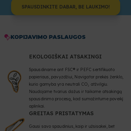
SPAUSDINKITE DABAR, BE LAUKIMO!
KOPIJAVIMO PASLAUGOS
EKOLOGIŠKAI ATSAKINGI
Spausdiname ant FSC® ir PEFC sertifikuoto
popieriaus, pavyzdžiui, Navigator prekės ženklo,
kurio gamyba yra neutrali CO₂ atžvilgiu.
Naudojame tvarius dažus ir taikome atsakingą
spausdinimo procesą, kad sumažintume poveikį
aplinkai.
GREITAS PRISTATYMAS
Gausi savo spaudinius, kaip ir užsisakei, bet