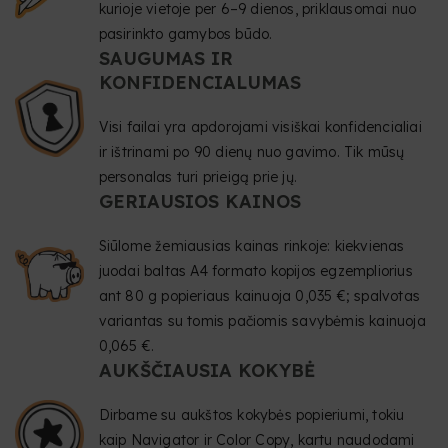
kurioje vietoje per 6–9 dienos, priklausomai nuo
pasirinkto gamybos būdo.
SAUGUMAS IR
KONFIDENCIALUMAS
Visi failai yra apdorojami visiškai konfidencialiai
ir ištrinami po 90 dienų nuo gavimo. Tik mūsų
personalas turi prieigą prie jų.
GERIAUSIOS KAINOS
Siūlome žemiausias kainas rinkoje: kiekvienas
juodai baltas A4 formato kopijos egzempliorius
ant 80 g popieriaus kainuoja 0,035 €; spalvotas
variantas su tomis pačiomis savybėmis kainuoja
0,065 €.
AUKŠČIAUSIA KOKYBĖ
Dirbame su aukštos kokybės popieriumi, tokiu
kaip Navigator ir Color Copy, kartu naudodami