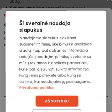
300g.
Spausdinimo tipą
: vienpusį arba dvipusį.
Puslapius vienoje pusėje
: iki 4 puslapių kiekvienoje
SVEIKI ATVYKĘ Į
pusėje.
Ši svetainė naudoja
COPYKREA
Orientaciją
: pasirink, kaip nori matyti dokumentą.
slapukus
Pastebėjome, kad naršote iš vietos, kuri nesutampa su
Apdailą
: A3 siūlome susegimą, laminavimą arba
Naudojame slapukus siekdami
šios svetainės skirta vieta. Patvirtinkite, kurią svetainę
palaidus lapus.
suasmeninti turinį, skelbimus ir analizuoti
norite aplankyti
KAIP VEIKIA PASLAUGA
srautą. Taip pat dalijamės informacija
apie jūsų naudojimąsi mūsų svetaine su
mūsų reklamos ir analizės partneriais,
kurie gali ją sujungti su kita informacija,
kurią jiems pateikėte arba kurią jie
surinko, kai naudojatės jų paslaugomis.
EITI Į COPYKREA USA
Privatumo politika
AŠ SUTINKU
ĮKELK SAVO FAILĄ
Įkelkite savo failus iš bet kurio įrenginio, turinčio