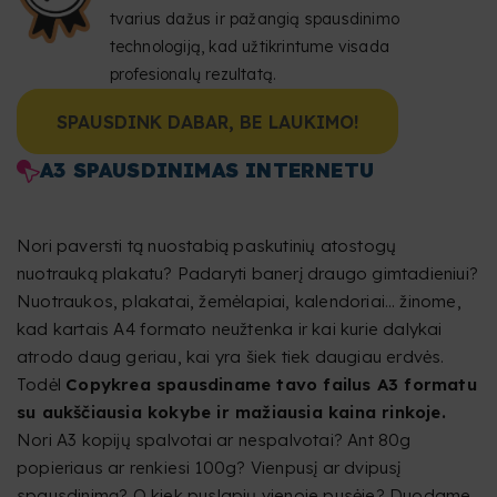
tvarius dažus ir pažangią spausdinimo
technologiją, kad užtikrintume visada
profesionalų rezultatą.
SPAUSDINK DABAR, BE LAUKIMO!
A3 SPAUSDINIMAS INTERNETU
Nori paversti tą nuostabią paskutinių atostogų
nuotrauką plakatu? Padaryti banerį draugo gimtadieniui?
Nuotraukos, plakatai, žemėlapiai, kalendoriai… žinome,
kad kartais A4 formato neužtenka ir kai kurie dalykai
atrodo daug geriau, kai yra šiek tiek daugiau erdvės.
Todėl
Copykrea spausdiname tavo failus A3 formatu
su aukščiausia kokybe ir mažiausia kaina rinkoje.
Nori A3 kopijų spalvotai ar nespalvotai? Ant 80g
popieriaus ar renkiesi 100g? Vienpusį ar dvipusį
spausdinimą? O kiek puslapių vienoje pusėje? Duodame