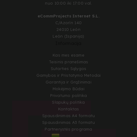
nuo 10:00 iki 17:00 val.
eCommProjects Internet S.L.
C/Azorín 140
24010 León
León (Ispanija)
Informacija
Kas mes esame
Teisinis pranešimas
Sutarties Sąlygos
Gamybos ir Pristatymo Metodai
Garantija ir Grąžinimai
Mokėjimo Būdai
Privatumo politika
Slapukų politika
Kontaktas
Spausdinimas A4 formatu
Spausdinimas A3 formatu
Partnerystės programa