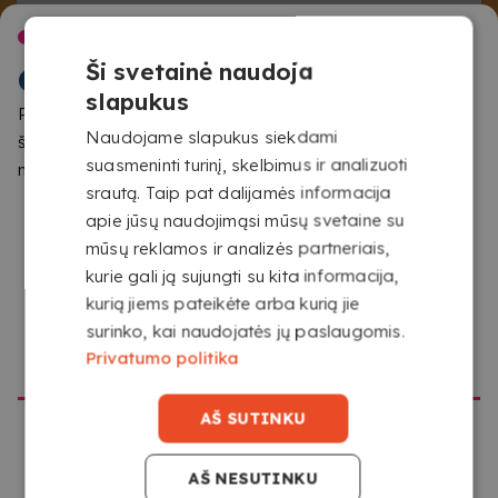
Žinoma,
galite pasirinkti
, be to,
iš daugiau nei 16
SVEIKI ATVYKĘ Į
spalvų spiralių, viršelių ir užpakalinių viršelių.
Ši svetainė naudoja
COPYKREA
slapukus
Pastebėjome, kad naršote iš vietos, kuri nesutampa su
KOKIAME FORMATE TURIU ĮKELTI
Naudojame slapukus siekdami
šios svetainės skirta vieta. Patvirtinkite, kurią svetainę
suasmeninti turinį, skelbimus ir analizuoti
norite aplankyti
SAVO DOKUMENTUS?
srautą. Taip pat dalijamės informacija
Įkelkite savo failus tokiu formatu, kokiu juos turite.
apie jūsų naudojimąsi mūsų svetaine su
Mūsų konfigūratorius automatiškai konvertuos juos į
mūsų reklamos ir analizės partneriais,
PDF spausdinimui.
kurie gali ją sujungti su kita informacija,
kurią jiems pateikėte arba kurią jie
surinko, kai naudojatės jų paslaugomis.
EITI Į COPYKREA USA
Privatumo politika
AŠ SUTINKU
AŠ NESUTINKU