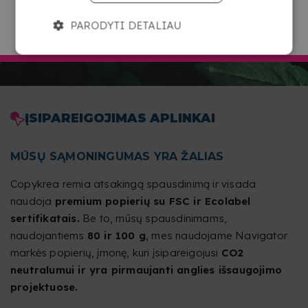
PARODYTI DETALIAU
EITI Į COPYKREA LIETUVA
ĮSIPAREIGOJIMAS APLINKAI
MŪSŲ SĄMONINGUMAS YRA ŽALIAS
Copykrea remia atsakingą spausdinimą ir visada
naudoja
premium popierių su FSC ir Ecolabel
sertifikatais.
Be to, mūsų spausdinimams,
naudojantiems
80 ir 100 g
, mes naudojame Navigator
markės popierių, įmonę, kuri įsipareigojusi
CO2
neutralumui ir yra pirmaujanti anglies išsaugojimo
projektuose.