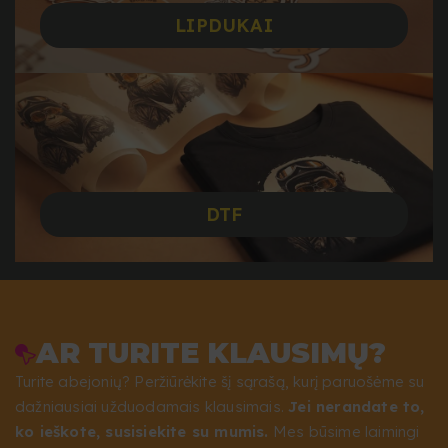
LIPDUKAI
DTF
AR TURITE KLAUSIMŲ?
Turite abejonių? Peržiūrėkite šį sąrašą, kurį paruošėme su
dažniausiai užduodamais klausimais.
Jei nerandate to,
ko ieškote, susisiekite su mumis.
Mes būsime laimingi