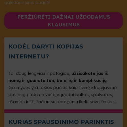
galėdami jums padėti!
PERŽIŪRĖTI DAŽNAI UŽDODAMUS
KLAUSIMUS
KODĖL DARYTI KOPIJAS
INTERNETU?
Tai daug lengviau ir patogiau,
užsisakote jas iš
namų ir gaunate ten, be eilių ir komplikacijų
.
Galimybės yra tokios pačios kaip fizinėje kopijavimo
paslaugų teikimo vietoje: juodai baltos, spalvotos,
rišamos ir t.t., tačiau su patogumu įkelti savo failus iš
bet kurio įrenginio, turinčio prieigą prie interneto.
KURIAS SPAUSDINIMO PARINKTIS