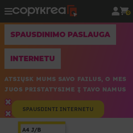
0
SPAUSDINIMO PASLAUGA
INTERNETU
ATSIŲSK MUMS SAVO FAILUS, O MES
JUOS PRISTATYSIME Į TAVO NAMUS
SPAUSDINTI INTERNETU