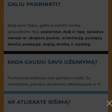
GALIU PASIRINKTI?
Įkėlę savo failus, galite pasirinkti norimą
spausdinimo tipą:
popieriaus dydį ir tipą
,
spaudos
vienoje ar abiejose pusėse, orientaciją
,
puslapių
skaičių puslapyje, kopijų skaičių ir apdailą.
KADA GAUSIU SAVO UŽSAKYMĄ?
Pristatymas priklauso nuo gamybos būdo. Su
standartine gamyba užsakymas atkeliauja per 6–9
dienos darbo dienas.
AR ATLIEKATE RIŠIMĄ?