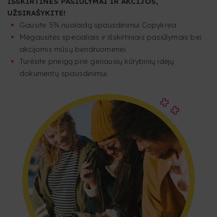
IŠSKIRTINĖS PASIŪLYMAI IR AKCIJOS,
UŽSIRAŠYKITE!
Gausite 5% nuolaidą spausdinimui Copykrea.
Mėgausitės specialiais ir išskirtiniais pasiūlymais bei
akcijomis mūsų bendruomenei.
Turėsite prieigą prie geriausių kūrybinių idėjų
dokumentų spausdinimui.