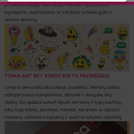
pritaikytum pagal savo skonį. Premium apdaila, kuri
logotipams, iliustracijoms ar vardams suteikia gylio ir
didesnį akcentą.
TINKA ANT BET KOKIO KIETO PAVIRŠIAUS
Lengvai personalizuok butelius, puodelius, telefonų dėklus,
nešiojamuosius kompiuterius, dėžutes ir daugybę kitų
daiktų. Šie lipdukai sukurti klijuoti ant kietų ir lygių paviršių,
tokių kaip stiklas, plastikas, metalas, keramika ar lakuota
mediena, užtikrinant ilgaamžį ir aukštos kokybės rezultatą.