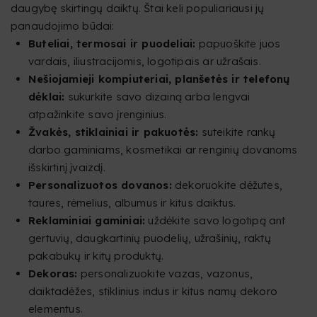
daugybę skirtingų daiktų. Štai keli populiariausi jų
panaudojimo būdai:
Buteliai, termosai ir puodeliai:
papuoškite juos
vardais, iliustracijomis, logotipais ar užrašais.
Nešiojamieji kompiuteriai, planšetės ir telefonų
dėklai:
sukurkite savo dizainą arba lengvai
atpažinkite savo įrenginius.
Žvakės, stiklainiai ir pakuotės:
suteikite rankų
darbo gaminiams, kosmetikai ar renginių dovanoms
išskirtinį įvaizdį.
Personalizuotos dovanos:
dekoruokite dėžutes,
taures, rėmelius, albumus ir kitus daiktus.
Reklaminiai gaminiai:
uždėkite savo logotipą ant
gertuvių, daugkartinių puodelių, užrašinių, raktų
pakabukų ir kitų produktų.
Dekoras:
personalizuokite vazas, vazonus,
daiktadėžes, stiklinius indus ir kitus namų dekoro
elementus.