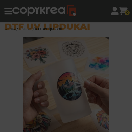
0
DTF UV LIPDUKAI
Pradžia
Lipdukai
DTF UV lipdukai