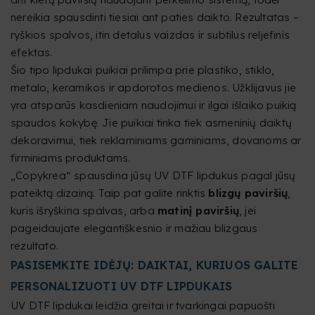
nereikia spausdinti tiesiai ant paties daikto. Rezultatas –
ryškios spalvos, itin detalus vaizdas ir subtilus reljefinis
efektas.
Šio tipo lipdukai puikiai prilimpa prie plastiko, stiklo,
metalo, keramikos ir apdorotos medienos. Užklijavus jie
yra atsparūs kasdieniam naudojimui ir ilgai išlaiko puikią
spaudos kokybę. Jie puikiai tinka tiek asmeninių daiktų
dekoravimui, tiek reklaminiams gaminiams, dovanoms ar
firminiams produktams.
„Copykrea“ spausdina jūsų UV DTF lipdukus pagal jūsų
pateiktą dizainą. Taip pat galite rinktis
blizgų paviršių
,
kuris išryškina spalvas, arba
matinį paviršių
, jei
pageidaujate elegantiškesnio ir mažiau blizgaus
rezultato.
PASISEMKITE IDĖJŲ: DAIKTAI, KURIUOS GALITE
PERSONALIZUOTI UV DTF LIPDUKAIS
UV DTF lipdukai leidžia greitai ir tvarkingai papuošti