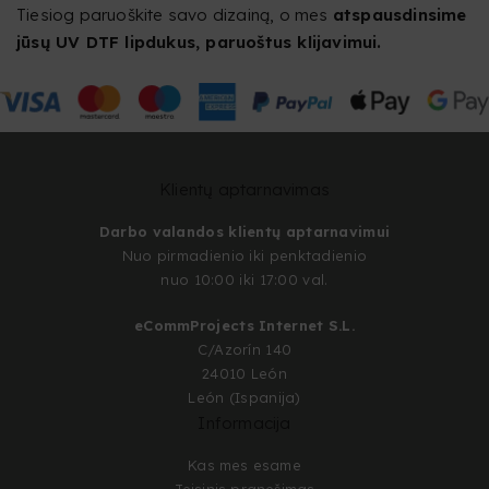
Tiesiog paruoškite savo dizainą, o mes
atspausdinsime
jūsų UV DTF lipdukus, paruoštus klijavimui.
Klientų aptarnavimas
Darbo valandos klientų aptarnavimui
Nuo pirmadienio iki penktadienio
nuo 10:00 iki 17:00 val.
eCommProjects Internet S.L.
C/Azorín 140
24010 León
León (Ispanija)
Informacija
Kas mes esame
Teisinis pranešimas