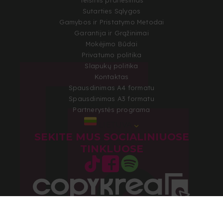
Sutarties Sąlygos
Gamybos ir Pristatymo Metodai
Garantija ir Grąžinimai
Mokėjimo Būdai
Privatumo politika
Slapukų politika
Kontaktas
Spausdinimas A4 formatu
Spausdinimas A3 formatu
Partnerystės programa
LIETUVA
SEKITE MUS SOCIALINIUOSE
TINKLUOSE
Autorių teisės 2026 © Visos teisės saugomos