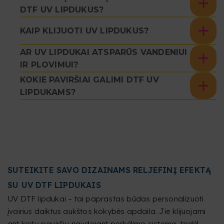
DTF UV LIPDUKUS?
KAIP KLIJUOTI UV LIPDUKUS?
AR UV LIPDUKAI ATSPARŪS VANDENIUI
IR PLOVIMUI?
KOKIE PAVIRŠIAI GALIMI DTF UV
LIPDUKAMS?
SUTEIKITE SAVO DIZAINAMS RELJEFINĮ EFEKTĄ
SU UV DTF LIPDUKAIS
UV DTF lipdukai – tai paprastas būdas personalizuoti
įvairius daiktus aukštos kokybės apdaila. Jie klijuojami
ant kietų paviršių naudojant perkėlimo sistemą, todėl