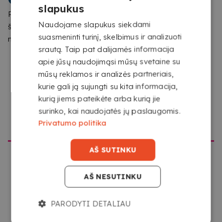
slapukus
Pastebėjome, kad naršote iš vietos, kuri nesutampa su
Tavo dizainai nusipelno ilgaamžiškumo. DTF UV lipdukai
Naudojame slapukus siekdami
šios svetainės skirta vieta. Patvirtinkite, kurią svetainę
puikiai atlaiko vandenį, drėgmę, įbrėžimus ir kasdienį
suasmeninti turinį, skelbimus ir analizuoti
norite aplankyti
naudojimą, todėl jie tobulai tinka daiktams, kuriuos naudoji
srautą. Taip pat dalijamės informacija
dažnai. Be to, juos gausi atskirai išpjautus ir paruoštus
apie jūsų naudojimąsi mūsų svetaine su
klijuoti.
mūsų reklamos ir analizės partneriais,
kurie gali ją sujungti su kita informacija,
kurią jiems pateikėte arba kurią jie
surinko, kai naudojatės jų paslaugomis.
EITI Į COPYKREA USA
Privatumo politika
AŠ SUTINKU
LIPDUKAI SU RYŠKIOMIS SPALVOMIS IR 3D
EFEKTU
AŠ NESUTINKU
Gauk intensyvias spalvas, ryškius detales ir įspūdingą
PARODYTI DETALIAU
reljefo efektą, kuris išskirs tavo dizainus. Taip pat gali
EITI Į COPYKREA LIETUVA
rinktis tarp blizgaus arba matinio apdailos, kad rezultatą