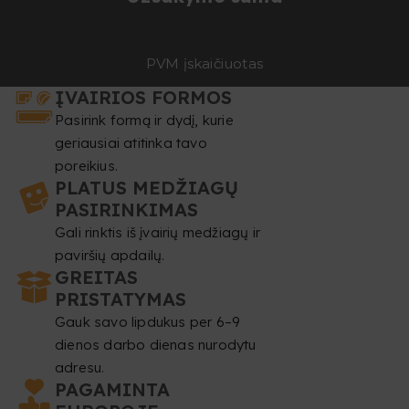
PVM įskaičiuotas
ĮVAIRIOS FORMOS
Pasirink formą ir dydį, kurie
geriausiai atitinka tavo
poreikius.
PLATUS MEDŽIAGŲ
PASIRINKIMAS
Gali rinktis iš įvairių medžiagų ir
paviršių apdailų.
GREITAS
PRISTATYMAS
Gauk savo lipdukus per 6–9
dienos darbo dienas nurodytu
adresu.
PAGAMINTA