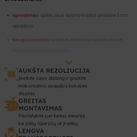
Apvedimas
: aplink visus dizaino kraštus pridėkite 3 mm
apvedimo.
Saugos paraštė
: svarbius elementus laikykite 4 mm
atstumu nuo pjovimo krašto.
Visus svarbius tekstus ir vaizdus laikykite bent 50 mm nuo
AUKŠTA REZOLIUCIJA
apatinės ir 50 mm nuo viršutinės dizaino dalies, nes tai
Įkelkite savo dizainą ir gaukite
zonos, skirtos kilputėms ir įtempikliams.
maksimalios spaudos kokybės
display.
Skiriamoji geba
: bent 150 dpi.
GREITAS
MONTAVIMAS
Spalvų režimas
: CMYK.
Pastatykite per kelias minutes
be jokių rūpesčių ar įrankių.
Failo formatas
: PDF 1:1 masteliu (be slaptažodžio).
LENGVA