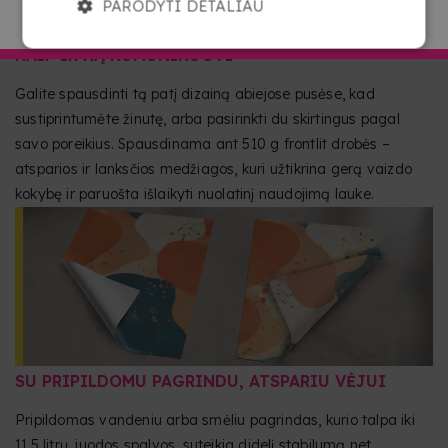
PARODYTI DETALIAU
EITI Į COPYKREA LIETUVA
VIENAS AR DU DIZAINAI: JŪS PASIRENKATE,
KAIP IR KĄ KOMUNIKUOTI
Galite spausdinti tą patį dizainą abiejose pusėse, kad
sustiprintumėte žinutę, arba pasirinkti du skirtingus pagal
savo poreikius. Spausdinama ant 510 g frontlit drobės –
atsparios ir lanksčios medžiagos, kuri užtikrina gerą vaizdo
kokybę ir paruošta išlaikyti nuolatinį naudojimą lauke.
SU PRIPILDOMU PAGRINDU, ATSPARIU VĖJUI
Pripildomas vandeniu arba smėliu pagrindas, kurio talpa iki
11,5 litrų, juodos spalvos, suteikia didelį stabilumą net