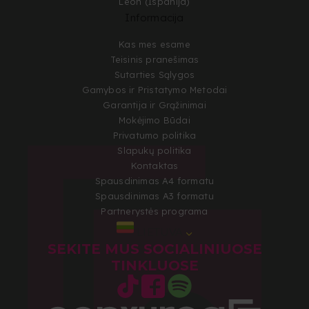
León (Ispanija)
Informacija
Kas mes esame
Teisinis pranešimas
Sutarties Sąlygos
Gamybos ir Pristatymo Metodai
Garantija ir Grąžinimai
Mokėjimo Būdai
Privatumo politika
Slapukų politika
Kontaktas
Spausdinimas A4 formatu
Spausdinimas A3 formatu
Partnerystės programa
LIETUVA
SEKITE MUS SOCIALINIUOSE
TINKLUOSE