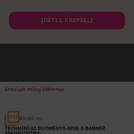
ĮDĖTI Į KREPŠELĮ
Atsisiųsk mūsų šablonus
80x180 cm
TECHNINIAI DUOMENYS APIE X BANNER
SPAUSDINIMĄ: