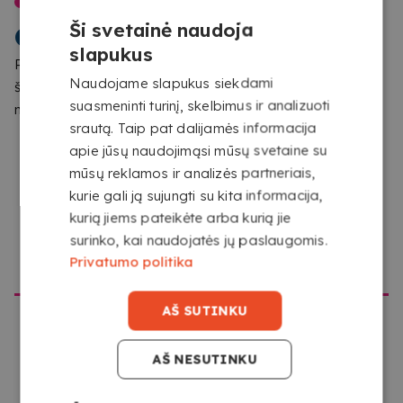
SVEIKI ATVYKĘ Į
Ši svetainė naudoja
COPYKREA
slapukus
Pastebėjome, kad naršote iš vietos, kuri nesutampa su
Naudojame slapukus siekdami
šios svetainės skirta vieta. Patvirtinkite, kurią svetainę
suasmeninti turinį, skelbimus ir analizuoti
DVIPUSIS VEIKIMAS, DVIGUBAS POVEIKIS
norite aplankyti
srautą. Taip pat dalijamės informacija
Šis lauko X Banner leidžia jums parodyti savo žinutę iš
apie jūsų naudojimąsi mūsų svetaine su
abiejų pusių, padidinant matomumą iš įvairių kampų
mūsų reklamos ir analizės partneriais,
neužimant daugiau vietos. Tai labai veiksmingas
kurie gali ją sujungti su kita informacija,
sprendimas praėjimo vietoms, įėjimams ar renginiams,
kurią jiems pateikėte arba kurią jie
kuriuose žmonių srautas nuolatinis ir reikia patraukti
surinko, kai naudojatės jų paslaugomis.
EITI Į COPYKREA USA
dėmesį iš bet kurios pusės.
Privatumo politika
AŠ SUTINKU
AŠ NESUTINKU