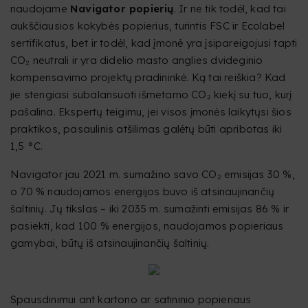
naudojame
Navigator popierių
. Ir ne tik todėl, kad tai
aukščiausios kokybės popierius, turintis FSC ir Ecolabel
sertifikatus, bet ir todėl, kad įmonė yra įsipareigojusi tapti
CO₂ neutrali ir yra didelio masto anglies dvideginio
kompensavimo projektų pradininkė. Ką tai reiškia? Kad
jie stengiasi subalansuoti išmetamo CO₂ kiekį su tuo, kurį
pašalina. Ekspertų teigimu, jei visos įmonės laikytųsi šios
praktikos, pasaulinis atšilimas galėtų būti apribotas iki
1,5 °C.
Navigator jau 2021 m. sumažino savo CO₂ emisijas 30 %,
o 70 % naudojamos energijos buvo iš atsinaujinančių
šaltinių. Jų tikslas – iki 2035 m. sumažinti emisijas 86 % ir
pasiekti, kad 100 % energijos, naudojamos popieriaus
gamybai, būtų iš atsinaujinančių šaltinių.
Spausdinimui ant kartono ar satininio popieriaus