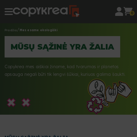
0
Pradžia
Mes esame ekologiški
MŪSŲ SĄŽINĖ YRA ŽALIA
Copykrea mes aiškiai žinome, kad tvarumas ir planetos
apsauga negali būti tik lengvi šūkiai, kuriuos galima šaukti.