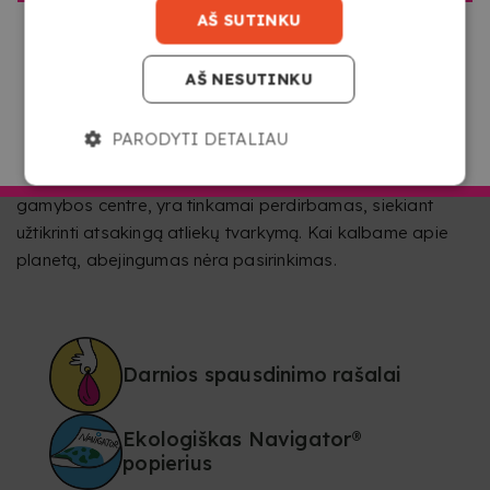
AŠ SUTINKU
priimti atsakingus sprendimus.
Copykrea tikime, kad spauda gali būti ir kokybiška, ir
AŠ NESUTINKU
sąmoninga. Todėl mes pasirenkame
atsakingą
spausdinimą
naudodami rašalinę ir lazerinę technologiją
PARODYTI DETALIAU
bei tvarius dažus. Be to, visas popierius, kuris dėl
EITI Į COPYKREA LIETUVA
techninių priežasčių negali būti naudojamas mūsų
gamybos centre, yra tinkamai perdirbamas, siekiant
užtikrinti atsakingą atliekų tvarkymą. Kai kalbame apie
planetą, abejingumas nėra pasirinkimas.
Darnios spausdinimo rašalai
Ekologiškas Navigator®
popierius