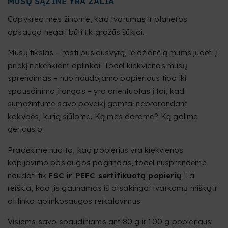
MŪSŲ SĄŽINĖ YRA ŽALIA
Copykrea mes žinome, kad tvarumas ir planetos
apsauga negali būti tik gražūs šūkiai.
Mūsų tikslas – rasti pusiausvyrą, leidžiančią mums judėti į
priekį nekenkiant aplinkai. Todėl kiekvienas mūsų
sprendimas – nuo naudojamo popieriaus tipo iki
spausdinimo įrangos – yra orientuotas į tai, kad
sumažintume savo poveikį gamtai neprarandant
kokybės, kurią siūlome. Ką mes darome? Ką galime
geriausio.
Pradėkime nuo to, kad popierius yra kiekvienos
kopijavimo paslaugos pagrindas, todėl nusprendėme
naudoti tik
FSC ir PEFC sertifikuotą popierių
. Tai
reiškia, kad jis gaunamas iš atsakingai tvarkomų miškų ir
atitinka aplinkosaugos reikalavimus.
Visiems savo spaudiniams ant 80 g ir 100 g popieriaus