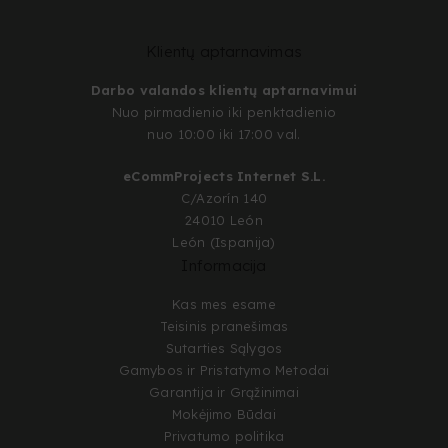
Klientų aptarnavimas
Darbo valandos klientų aptarnavimui
Nuo pirmadienio iki penktadienio
nuo 10:00 iki 17:00 val.
eCommProjects Internet S.L.
C/Azorín 140
24010 León
León (Ispanija)
Informacija
Kas mes esame
Teisinis pranešimas
Sutarties Sąlygos
Gamybos ir Pristatymo Metodai
Garantija ir Grąžinimai
Mokėjimo Būdai
Privatumo politika