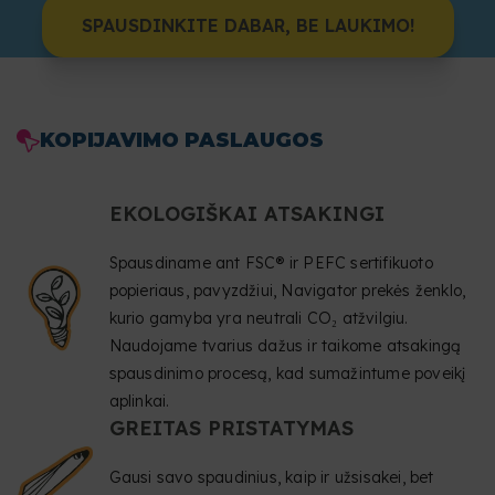
SPAUSDINKITE DABAR, BE LAUKIMO!
KOPIJAVIMO PASLAUGOS
EKOLOGIŠKAI ATSAKINGI
Spausdiname ant FSC® ir PEFC sertifikuoto
popieriaus, pavyzdžiui, Navigator prekės ženklo,
kurio gamyba yra neutrali CO₂ atžvilgiu.
Naudojame tvarius dažus ir taikome atsakingą
spausdinimo procesą, kad sumažintume poveikį
aplinkai.
GREITAS PRISTATYMAS
Gausi savo spaudinius, kaip ir užsisakei, bet