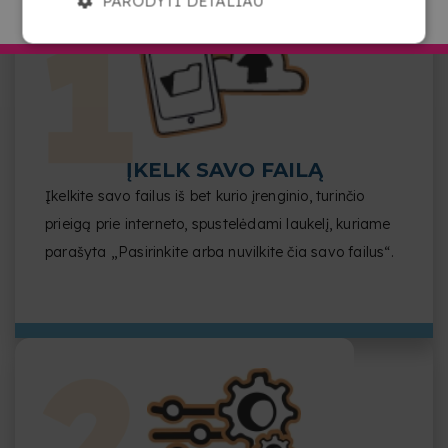
PARODYTI DETALIAU
EITI Į COPYKREA LIETUVA
ĮKELK SAVO FAILĄ
Įkelkite savo failus iš bet kurio įrenginio, turinčio
prieigą prie interneto, spustelėdami laukelį, kuriame
parašyta „Pasirinkite arba nuvilkite čia savo failus“.