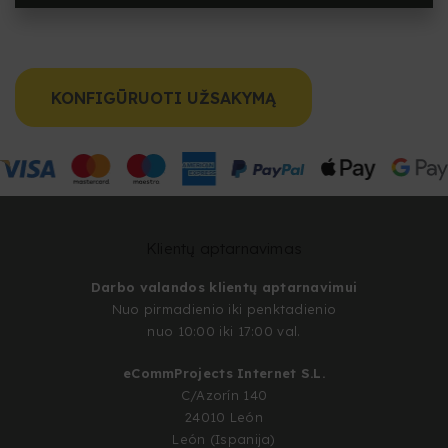
KONFIGŪRUOTI UŽSAKYMĄ
Klientų aptarnavimas
Darbo valandos klientų aptarnavimui
Nuo pirmadienio iki penktadienio
nuo 10:00 iki 17:00 val.
eCommProjects Internet S.L.
C/Azorín 140
24010 León
León (Ispanija)