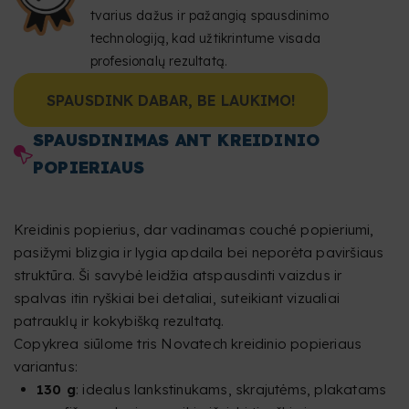
tvarius dažus ir pažangią spausdinimo
technologiją, kad užtikrintume visada
profesionalų rezultatą.
SPAUSDINK DABAR, BE LAUKIMO!
SPAUSDINIMAS ANT KREIDINIO
POPIERIAUS
Kreidinis popierius, dar vadinamas couché popieriumi,
pasižymi blizgia ir lygia apdaila bei neporėta paviršiaus
struktūra. Ši savybė leidžia atspausdinti vaizdus ir
spalvas itin ryškiai bei detaliai, suteikiant vizualiai
patrauklų ir kokybišką rezultatą.
Copykrea siūlome tris Novatech kreidinio popieriaus
variantus:
130 g
: idealus lankstinukams, skrajutėms, plakatams