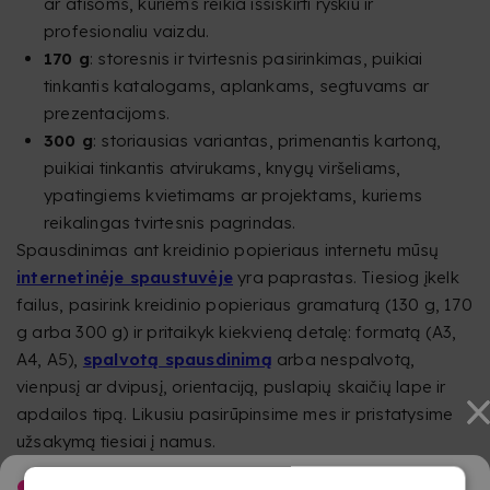
ar afišoms, kuriems reikia išsiskirti ryškiu ir
profesionaliu vaizdu.
170 g
: storesnis ir tvirtesnis pasirinkimas, puikiai
tinkantis katalogams, aplankams, segtuvams ar
prezentacijoms.
300 g
: storiausias variantas, primenantis kartoną,
puikiai tinkantis atvirukams, knygų viršeliams,
ypatingiems kvietimams ar projektams, kuriems
reikalingas tvirtesnis pagrindas.
Spausdinimas ant kreidinio popieriaus internetu mūsų
internetinėje spaustuvėje
yra paprastas. Tiesiog įkelk
failus, pasirink kreidinio popieriaus gramaturą (130 g, 170
g arba 300 g) ir pritaikyk kiekvieną detalę: formatą (A3,
A4, A5),
spalvotą spausdinimą
arba nespalvotą,
vienpusį ar dvipusį, orientaciją, puslapių skaičių lape ir
apdailos tipą. Likusiu pasirūpinsime mes ir pristatysime
užsakymą tiesiai į namus.
KODĖL VERTA SPAUSDINTI ANT KREIDINIO