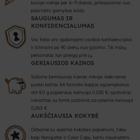
kurioje vietoje per 6–9 dienos, priklausomai nuo
pasirinkto gamybos būdo.
SAUGUMAS IR
KONFIDENCIALUMAS
Visi failai yra apdorojami visiškai konfidencialiai
ir ištrinami po 90 dienų nuo gavimo. Tik mūsų
personalas turi prieigą prie jų.
GERIAUSIOS KAINOS
Siūlome žemiausias kainas rinkoje: kiekvienas
juodai baltas A4 formato kopijos egzempliorius
ant 80 g popieriaus kainuoja 0,035 €; spalvotas
variantas su tomis pačiomis savybėmis kainuoja
0,065 €.
AUKŠČIAUSIA KOKYBĖ
Dirbame su aukštos kokybės popieriumi, tokiu
kaip Navigator ir Color Copy, kartu naudodami