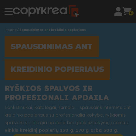
0
Pradžia
Spausdinimas ant kreidinio popieriaus
SPAUSDINIMAS ANT
KREIDINIO POPIERIAUS
RYŠKIOS SPALVOS IR
PROFESIONALI APDAILA
Lankstinukai, katalogai, žurnalai… spausdink internetu ant
kreidinio popieriaus su profesionalia kokybe, ryškiomis
spalvomis ir blizgia apdaila bei gauk užsakymą į namus.
Rinkis kreidinį popierių 130 g, 170 g arba 300 g.