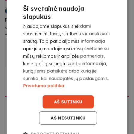
SVEIKI ATVYKĘ Į
POPIERIAUS SU COPYKREA
Ši svetainė naudoja
COPYKREA
Kreidinis popierius – geriausias pasirinkimas projektams,
slapukus
kuriems reikalinga blizgi apdaila, sodrios spalvos ir
Pastebėjome, kad naršote iš vietos, kuri nesutampa su
Naudojame slapukus siekdami
profesionali prezentacija. Copykrea siūlo aukštos
šios svetainės skirta vieta. Patvirtinkite, kurią svetainę
suasmeninti turinį, skelbimus ir analizuoti
kokybės popierių, garantuojantį puikų rezultatą.
norite aplankyti
srautą. Taip pat dalijamės informacija
Novatech kreidinis popierius 130, 170 ir 300 g su lygia
apie jūsų naudojimąsi mūsų svetaine su
ir blizgia apdaila.
mūsų reklamos ir analizės partneriais,
Puikus detalių ir spalvų atkūrimas.
kurie gali ją sujungti su kita informacija,
Visiška kiekvienos spausdinimo detalės
kurią jiems pateikėte arba kurią jie
personalizacija.
surinko, kai naudojatės jų paslaugomis.
Greita ir patogi paslauga su pristatymu į namus.
EITI Į COPYKREA USA
Privatumo politika
Puikiai tinka lankstinukams, katalogams, žurnalams,
aplankams, knygoms ir kt.
Leisk savo spaudiniams suspindėti. Rinkis kreidinį
AŠ SUTINKU
popierių.
KAIP VEIKIA PASLAUGA
AŠ NESUTINKU